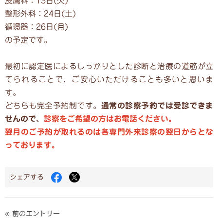
皮膚科：13日(火)
整形外科：24日(土)
循環器：26日(月)
の予定です。
最初に認定医によるしっかりとした診断と治療の道筋が立
てられることで、ご安心いただけることも多いと思いま
す。
どちらも完全予約制です。
通常の診察予約では受診できま
せんので、
診察をご希望の方はお電話ください。
翌月のご予約が取れるのは各専門外来診察の翌日からとな
っております。
Facebook
Twitter
シェアする
で
で
シ
シ
ェ
ェ
ア
ア
« 前のエントリー
す
す