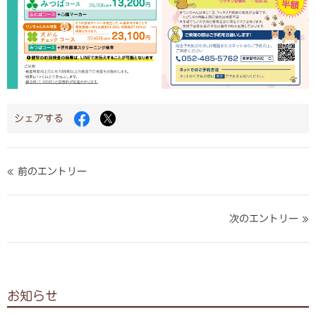
Facebook
Twitter
シェアする
で
で
シ
シ
ェ
ェ
ア
ア
« 前のエントリー
す
す
る
る
次のエントリー »
お知らせ