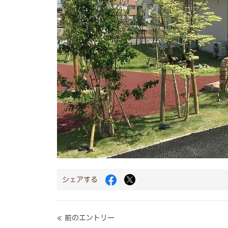
Facebook
Twitter
シェアする
で
で
シ
シ
ェ
ェ
ア
ア
« 前のエントリー
す
す
る
る