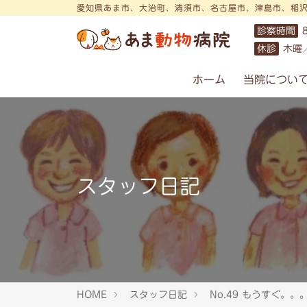
愛知県あま市、大治町、清須市、名古屋市、津島市、稲
診察時間
休診
木曜
ホーム
当院につい
スタッフ日記
HOME
スタッフ日記
No.49 もうすぐ。。