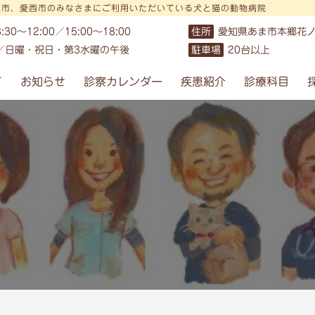
沢市、愛西市のみなさまにご利用いただいている犬と猫の動物病院
8:30〜12:00／15:00〜18:00
住所
愛知県あま市本郷花ノ
／日曜・祝日・第3水曜の午後
駐車場
20台以上
て
お知らせ
診察カレンダー
疾患紹介
診療科目
。