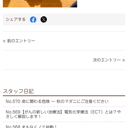
Facebook
Twitter
シェアする
で
で
シ
シ
ェ
ェ
ア
ア
« 前のエントリー
す
す
る
る
次のエントリー »
スタッフ日記
No.570 命に関わる危険 ― 秋のマダニにご注意ください
No.569【がんの新しい治療法】電気化学療法（ECT）とは？や
さしく解説します！
No.568 まもなくノミ始動！