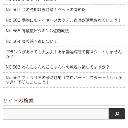
No.567 今の時期は要注意！ペットの関節炎
No.566 動物にもマイヤーズカクテル点滴が活用されています！
No.565 高濃度ビタミンC点滴療法
No.564 腹腔鏡手術について
ブランクがあっても大丈夫！あま動物病院で再スタートしません
か？
N0.563 わんちゃんねこちゃんへの乾燥対策してますか？
No.562 フィラリアの予防注射（プロハート）スタート！しっか
り通年予防しましょう！
サイト内検索
サイ