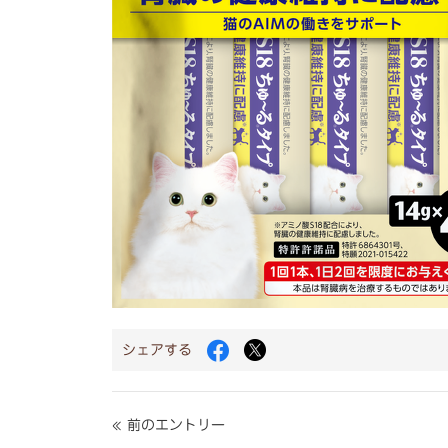
Facebook
Twitter
シェアする
で
で
シ
シ
ェ
ェ
ア
ア
« 前のエントリー
す
す
る
る