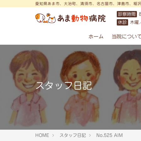
愛知県あま市、大治町、清須市、名古屋市、津島市、稲
診察時間
休診
木曜
ホーム
当院につい
スタッフ日記
HOME
スタッフ日記
No.525 AIM