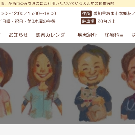
沢市、愛西市のみなさまにご利用いただいている犬と猫の動物病院
8:30〜12:00／15:00〜18:00
住所
愛知県あま市本郷花ノ
／日曜・祝日・第3水曜の午後
駐車場
20台以上
て
お知らせ
診察カレンダー
疾患紹介
診療科目