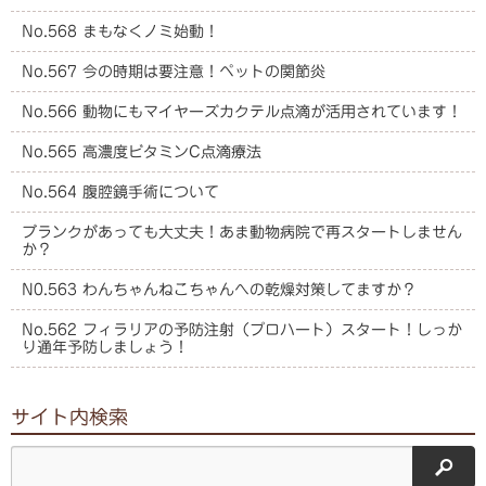
No.568 まもなくノミ始動！
No.567 今の時期は要注意！ペットの関節炎
No.566 動物にもマイヤーズカクテル点滴が活用されています！
No.565 高濃度ビタミンC点滴療法
No.564 腹腔鏡手術について
ブランクがあっても大丈夫！あま動物病院で再スタートしません
か？
N0.563 わんちゃんねこちゃんへの乾燥対策してますか？
No.562 フィラリアの予防注射（プロハート）スタート！しっか
り通年予防しましょう！
サイト内検索
サイ