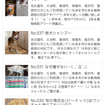
名古屋市、大治町、清須市、津島市、稲沢市、愛
西市の方にもご利用頂いているあま市のあま動物
病院の丹羽です(*^^*) 本年も宜しくお願い致しま
す！( ＾ω＾) 昨年末、院内で行われた 【あま動
物病院アワード授賞式...
No.537 老犬シャンプー
名古屋市、大治町、清須市、津島市、稲沢市、愛
西市の方にもご利用頂いているあま市のあま動物
病院の村松です。 仔犬の頃なので 14年ほど前に
愛護センターから我が家にやってきたタツくんで
す。 最近では 家でシ...
No.531 なぜ痩せない…( ｡ﾟДﾟ｡)
名古屋市、大治町、清須市、津島市、稲沢市、愛
西市の方にご利用頂いているあま市のあま動物病
院の丹羽です(*^^*) 今回は実家で暮らす猫 なる
と君【なるちゃん】の登場です(* ^ー゜)ノ なるち
ゃんったら ご覧の通...
No.530 旬の落花生(ピーナッツ)はワン
ちゃん食べてもいいの？