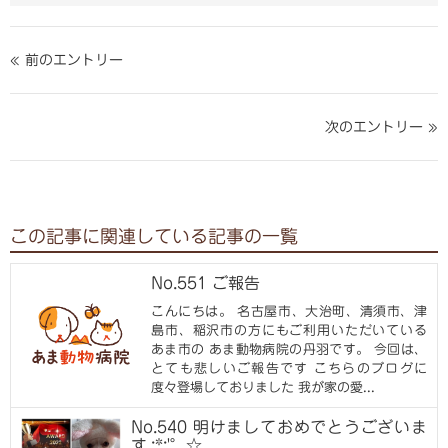
シ
シ
ェ
ェ
ア
ア
« 前のエントリー
す
す
る
る
次のエントリー »
この記事に関連している記事の一覧
No.551 ご報告
こんにちは。 名古屋市、大治町、清須市、津
島市、稲沢市の方にもご利用いただいている
あま市の あま動物病院の丹羽です。 今回は、
とても悲しいご報告です こちらのブログに
度々登場しておりました 我が家の愛...
No.540 明けましておめでとうございま
す.:*:'°☆