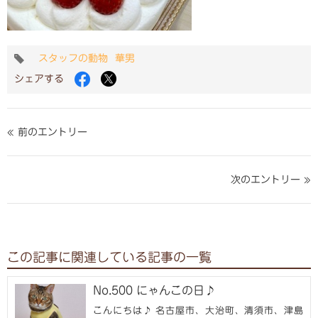
タ
スタッフの動物
華男
グ
Facebook
Twitter
シェアする
で
で
シ
シ
ェ
ェ
ア
ア
« 前のエントリー
す
す
る
る
次のエントリー »
この記事に関連している記事の一覧
No.500 にゃんこの日♪
こんにちは♪ 名古屋市、大治町、清須市、津島