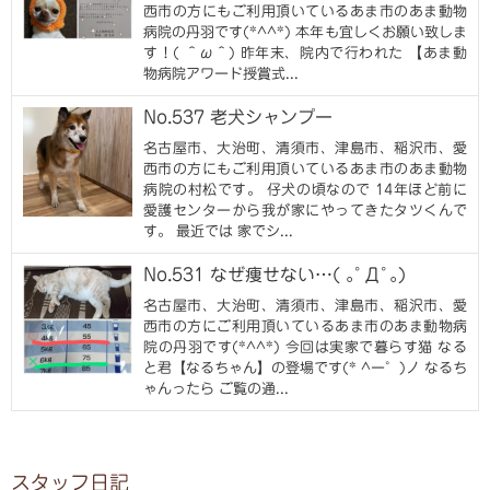
西市の方にもご利用頂いているあま市のあま動物
病院の丹羽です(*^^*) 本年も宜しくお願い致しま
す！( ＾ω＾) 昨年末、院内で行われた 【あま動
物病院アワード授賞式...
No.537 老犬シャンプー
名古屋市、大治町、清須市、津島市、稲沢市、愛
西市の方にもご利用頂いているあま市のあま動物
病院の村松です。 仔犬の頃なので 14年ほど前に
愛護センターから我が家にやってきたタツくんで
す。 最近では 家でシ...
No.531 なぜ痩せない…( ｡ﾟДﾟ｡)
名古屋市、大治町、清須市、津島市、稲沢市、愛
西市の方にご利用頂いているあま市のあま動物病
院の丹羽です(*^^*) 今回は実家で暮らす猫 なる
と君【なるちゃん】の登場です(* ^ー゜)ノ なるち
ゃんったら ご覧の通...
スタッフ日記