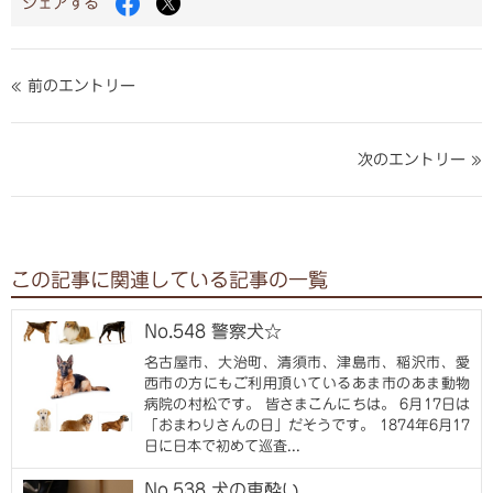
シェアする
で
で
シ
シ
ェ
ェ
ア
ア
« 前のエントリー
す
す
る
る
次のエントリー »
この記事に関連している記事の一覧
No.548 警察犬☆
名古屋市、大治町、清須市、津島市、稲沢市、愛
西市の方にもご利用頂いているあま市のあま動物
病院の村松です。 皆さまこんにちは。 6月17日は
「おまわりさんの日」だそうです。 1874年6月17
日に日本で初めて巡査...
No.538 犬の車酔い...