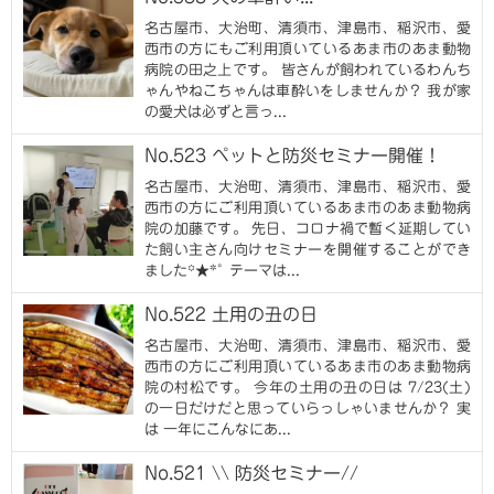
名古屋市、大治町、清須市、津島市、稲沢市、愛
西市の方にもご利用頂いているあま市のあま動物
病院の田之上です。 皆さんが飼われているわんち
ゃんやねこちゃんは車酔いをしませんか？ 我が家
の愛犬は必ずと言っ...
No.523 ペットと防災セミナー開催！
名古屋市、大治町、清須市、津島市、稲沢市、愛
西市の方にご利用頂いているあま市のあま動物病
院の加藤です。 先日、コロナ禍で暫く延期してい
た飼い主さん向けセミナーを開催することができ
ました꙳★*ﾟ テーマは...
No.522 土用の丑の日
名古屋市、大治町、清須市、津島市、稲沢市、愛
西市の方にご利用頂いているあま市のあま動物病
院の村松です。 今年の土用の丑の日は 7/23(土)
の一日だけだと思っていらっしゃいませんか？ 実
は 一年にこんなにあ...
No.521 \\ 防災セミナー//