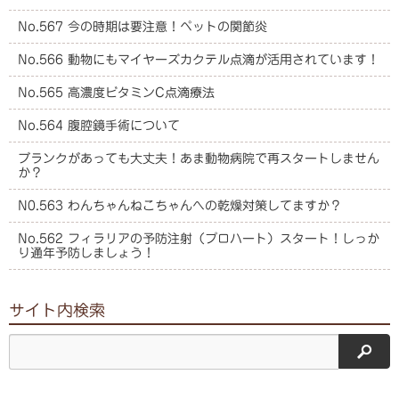
No.567 今の時期は要注意！ペットの関節炎
No.566 動物にもマイヤーズカクテル点滴が活用されています！
No.565 高濃度ビタミンC点滴療法
No.564 腹腔鏡手術について
ブランクがあっても大丈夫！あま動物病院で再スタートしません
か？
N0.563 わんちゃんねこちゃんへの乾燥対策してますか？
No.562 フィラリアの予防注射（プロハート）スタート！しっか
り通年予防しましょう！
サイト内検索
サイ