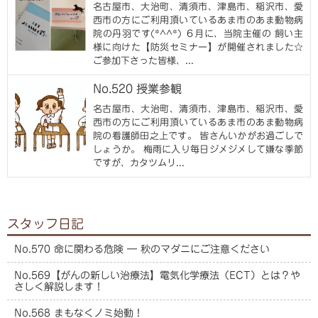
名古屋市、大治町、清須市、津島市、稲沢市、愛
西市の方にご利用頂いているあま市のあま動物病
院の丹羽です(*^^*) ６月に、当院主催の 飼い主
様に向けた【防災セミナー】が開催されました☆
ご参加下さった皆様、...
No.520 授業参観
名古屋市、大治町、清須市、津島市、稲沢市、愛
西市の方にご利用頂いているあま市のあま動物病
院の看護師田之上です。 皆さんいかがお過ごしで
しょうか。 梅雨に入り毎日ジメジメして嫌な季節
ですが、カタツムリ...
スタッフ日記
No.570 命に関わる危険 ― 秋のマダニにご注意ください
No.569【がんの新しい治療法】電気化学療法（ECT）とは？や
さしく解説します！
No.568 まもなくノミ始動！